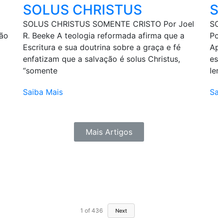
SOLUS CHRISTUS
SOLUS CHRISTUS SOMENTE CRISTO Por Joel
S
uão
R. Beeke A teologia reformada afirma que a
Po
Escritura e sua doutrina sobre a graça e fé
Ap
enfatizam que a salvação é solus Christus,
es
“somente
le
Saiba Mais
Sa
Mais Artigos
1
of
436
Next