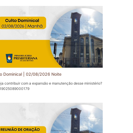
to Dominical | 02/08/2026 Noite
ja contribuir com a expansão e manutenção desse ministério?
 19025089000179
eira Igreja Presbiteriana de Juiz de Fora (1IPJF).
sem e sigam-nos também em nossas Redes Sociais:
book: https://www.facebook.com/1IPJF
agram: https://www.instagram.com/1ipjf/
gram: https://t.me/pipjf
er: https://twitter.com/1_ipjf
: http://www.presbiteriana.com.br