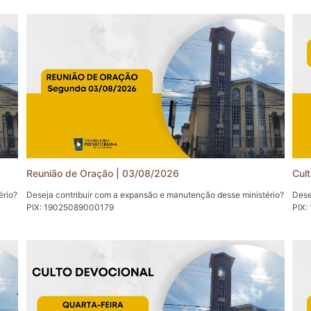
Reunião de Oração | 03/08/2026
Cul
ério?
Deseja contribuir com a expansão e manutenção desse ministério?
Dese
PIX: 19025089000179
PIX:
Primeira Igreja Presbiteriana de Juiz de Fora (1IPJF).
Prim
Acessem e sigam-nos também em nossas Redes Sociais:
Aces
Facebook: https://www.facebook.com/1IPJF
Face
Instagram: https://www.instagram.com/1ipjf/
Inst
Telegram: https://t.me/pipjf
Tele
Twitter: https://twitter.com/1_ipjf
Twitt
Site: http://www.presbiteriana.com.br
Site