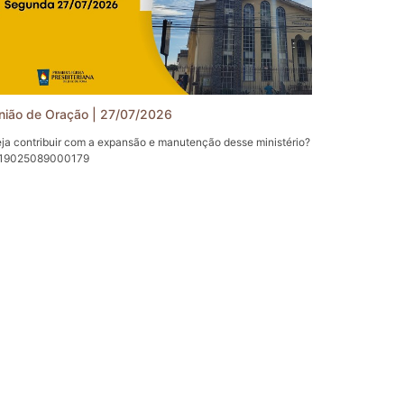
sApp: (32) 99150-0981
nião de Oração | 27/07/2026
ja contribuir com a expansão e manutenção desse ministério?
 19025089000179
eira Igreja Presbiteriana de Juiz de Fora (1IPJF).
sem e sigam-nos também em nossas Redes Sociais:
book: https://www.facebook.com/1IPJF
agram: https://www.instagram.com/1ipjf/
gram: https://t.me/pipjf
er: https://twitter.com/1_ipjf
: http://www.presbiteriana.com.br
sApp: (32) 99150-0981