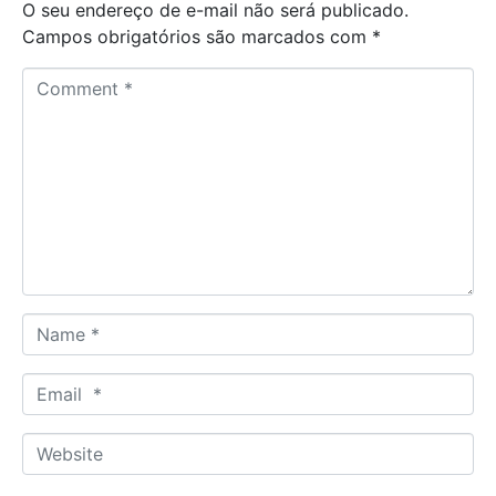
O seu endereço de e-mail não será publicado.
Campos obrigatórios são marcados com
*
C
o
m
m
e
n
t
*
N
a
m
E
e
m
*
a
W
i
e
l