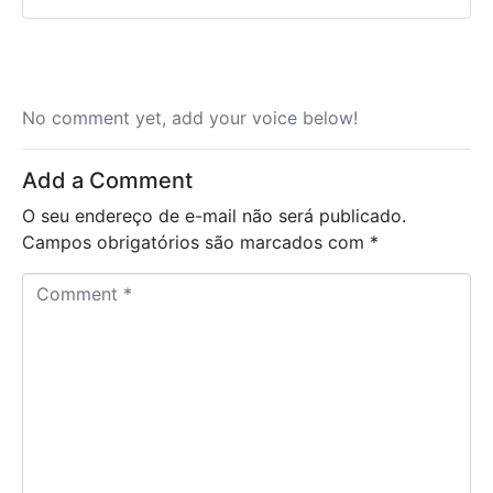
No comment yet, add your voice below!
Add a Comment
O seu endereço de e-mail não será publicado.
Campos obrigatórios são marcados com
*
C
o
m
m
e
n
t
*