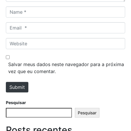
N
a
m
E
e
m
*
a
W
i
e
l
b
*
s
Salvar meus dados neste navegador para a próxima
i
vez que eu comentar.
t
e
Submit
Pesquisar
Pesquisar
Posts recentes