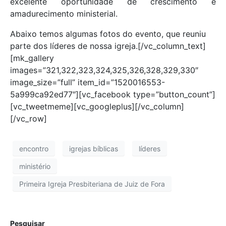
excelente oportunidade de crescimento e
amadurecimento ministerial.
Abaixo temos algumas fotos do evento, que reuniu
parte dos líderes de nossa igreja.[/vc_column_text]
[mk_gallery
images=”321,322,323,324,325,326,328,329,330″
image_size=”full” item_id=”1520016553-
5a999ca92ed77″][vc_facebook type=”button_count”]
[vc_tweetmeme][vc_googleplus][/vc_column]
[/vc_row]
encontro
igrejas bíblicas
líderes
ministério
Primeira Igreja Presbiteriana de Juiz de Fora
Pesquisar