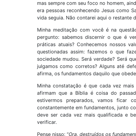
mas sempre com seu foco no homem, ainda
era pessoas reconhecendo Jesus como Sa
vida seguia. Não contarei aqui o restante d
Minha meditação com você é na questão 
pergunto: sabemos discernir o que é ve
práticas atuais? Conhecemos nossos val
questionadas assim: fazemos o que fa
sociedade mudou. Será verdade? Será qu
julgamos como corretos? Alguns até def
afirma, os fundamentos daquilo que obed
Minha constatação é que cada vez mais 
afirmam que a Bíblia é coisa do passa
estivermos preparados, vamos ficar c
constantemente em fundamentos, junto com b
deve ser cada vez mais qualificada e b
verificar.
Pense nisso: “
Ora, destruídos os fundament