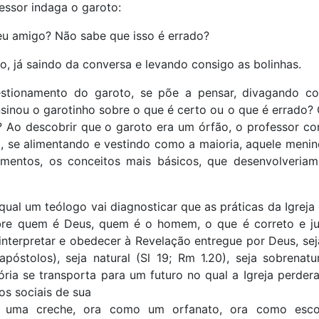
essor indaga o garoto:
eu amigo? Não sabe que isso é errado?
o, já saindo da conversa e levando consigo as bolinhas.
estionamento do garoto, se põe a pensar, divagando co
sinou o garotinho sobre o que é certo ou o que é errado
 Ao descobrir que o garoto era um órfão, o professor co
 se alimentando e vestindo como a maioria, aquele meni
amentos, os conceitos mais básicos, que desenvolveriam
 qual um teólogo vai diagnosticar que as práticas da Igreja
bre quem é Deus, quem é o homem, o que é correto e ju
terpretar e obedecer à Revelação entregue por Deus, sej
apóstolos), seja natural (Sl 19; Rm 1.20), seja sobrenatu
ória se transporta para um futuro no qual a Igreja perder
os sociais de sua
uma creche, ora como um orfanato, ora como escol