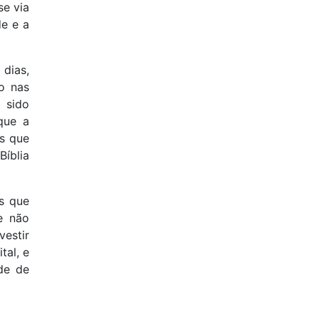
e via
e e a
dias,
o nas
 sido
que a
s que
íblia
s que
e não
estir
tal, e
de de