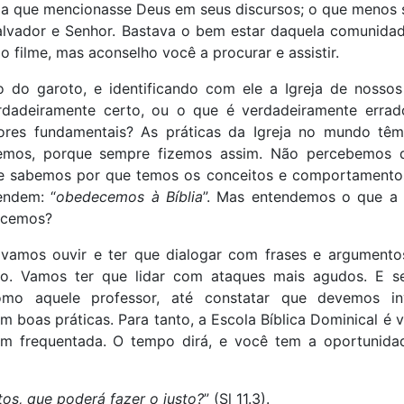
 que mencionasse Deus em seus discursos; o que menos s
lvador e Senhor. Bastava o bem estar daquela comunidad
o filme, mas aconselho você a procurar e assistir.
do garoto, e identificando com ele a Igreja de nossos 
rdadeiramente certo, ou o que é verdadeiramente errad
ores fundamentais? As práticas da Igreja no mundo têm
zemos, porque sempre fizemos assim. Não percebemos 
e sabemos por que temos os conceitos e comportamento
endem: “
obedecemos à Bíblia
”. Mas entendemos o que a B
ecemos?
vamos ouvir e ter que dialogar com frases e argumento
do. Vamos ter que lidar com ataques mais agudos. E s
omo aquele professor, até constatar que devemos inv
oas práticas. Para tanto, a Escola Bíblica Dominical é vi
em frequentada. O tempo dirá, e você tem a oportunida
os, que poderá fazer o justo?
” (Sl 11.3).