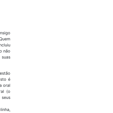
nsigo
? Quem
ncluiu
no não
 suas
 estão
sto é
a oral
ral (o
a seus
inha,