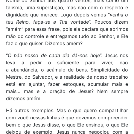
Nome do Senhor aos quatro ventos, mais como um
talismã, uma superstição, mas não com o respeito e
dignidade que merece. Logo depois vemos “
venha o
teu Reino, faça-se a Tua vontade
”. Poucos dizem
“amém” para essa frase, pois ela declara que abrimos
mão do controle e entregamos tudo ao Senhor, e Ele
faz o que quiser. Dizemos amém?
“
O pão nosso de cada dia dá-nos hoje
”. Jesus nos
leva a pedir o suficiente para viver, não
a abundância, o acúmulo de bens. Simplicidade do
Mestre, do Salvador, e a realidade de nosso trabalho
está em ajuntar, fazer estoques, acumular mais e
mais… mas e a oração de Jesus? Nem sempre
dizemos amém.
Há outros exemplos. Mas o que quero compartilhar
com você nessas linhas é que devemos compreender
bem o que Jesus disse, o que Ele ensinou, o que Ele
deixou de exemplo. Jesus nunca negociou com a