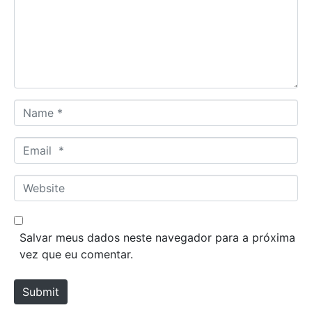
m
e
n
t
*
N
a
m
E
e
m
*
a
W
i
e
l
b
*
s
Salvar meus dados neste navegador para a próxima
i
vez que eu comentar.
t
e
Submit