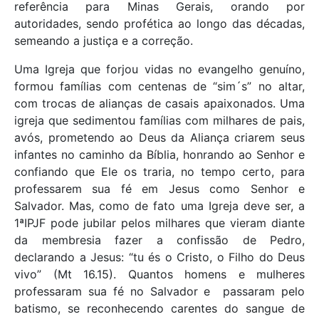
referência para Minas Gerais, orando por
autoridades, sendo profética ao longo das décadas,
semeando a justiça e a correção.
Uma Igreja que forjou vidas no evangelho genuíno,
formou famílias com centenas de “sim´s” no altar,
com trocas de alianças de casais apaixonados. Uma
igreja que sedimentou famílias com milhares de pais,
avós, prometendo ao Deus da Aliança criarem seus
infantes no caminho da Bíblia, honrando ao Senhor e
confiando que Ele os traria, no tempo certo, para
professarem sua fé em Jesus como Senhor e
Salvador. Mas, como de fato uma Igreja deve ser, a
1ªIPJF pode jubilar pelos milhares que vieram diante
da membresia fazer a confissão de Pedro,
declarando a Jesus: “tu és o Cristo, o Filho do Deus
vivo” (Mt 16.15). Quantos homens e mulheres
professaram sua fé no Salvador e passaram pelo
batismo, se reconhecendo carentes do sangue de