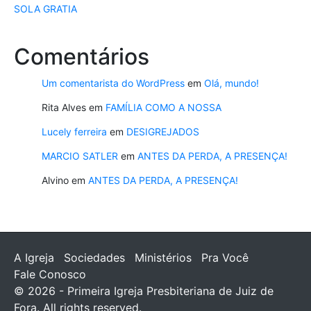
SOLA GRATIA
Comentários
Um comentarista do WordPress
em
Olá, mundo!
Rita Alves
em
FAMÍLIA COMO A NOSSA
Lucely ferreira
em
DESIGREJADOS
MARCIO SATLER
em
ANTES DA PERDA, A PRESENÇA!
Alvino
em
ANTES DA PERDA, A PRESENÇA!
A Igreja
Sociedades
Ministérios
Pra Você
Fale Conosco
© 2026 - Primeira Igreja Presbiteriana de Juiz de
Fora. All rights reserved.