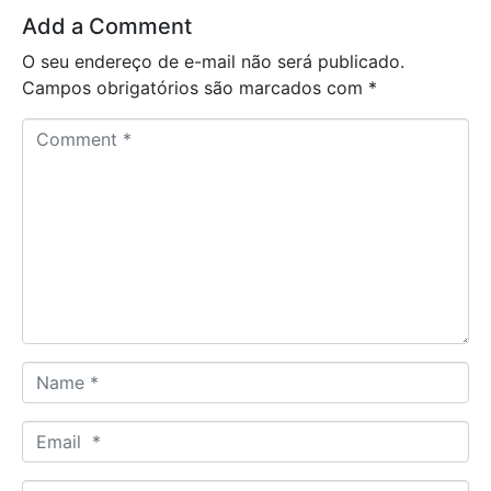
Add a Comment
O seu endereço de e-mail não será publicado.
Campos obrigatórios são marcados com
*
C
o
m
m
e
n
t
*
N
a
m
E
e
m
*
a