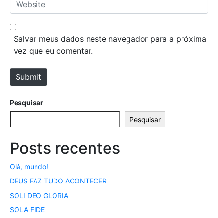
W
i
e
l
b
*
s
Salvar meus dados neste navegador para a próxima
i
vez que eu comentar.
t
e
Submit
Pesquisar
Pesquisar
Posts recentes
Olá, mundo!
DEUS FAZ TUDO ACONTECER
SOLI DEO GLORIA
SOLA FIDE