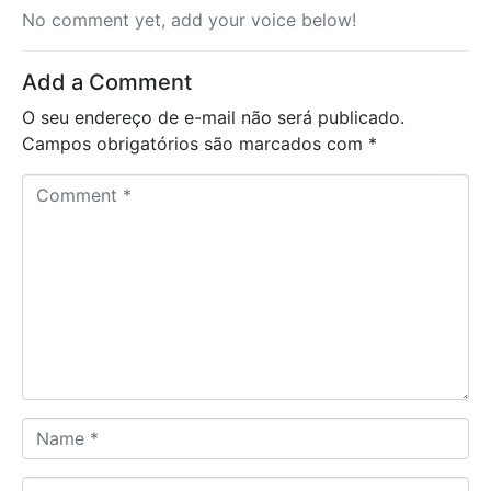
No comment yet, add your voice below!
Add a Comment
O seu endereço de e-mail não será publicado.
Campos obrigatórios são marcados com
*
C
o
m
m
e
n
t
*
N
a
m
E