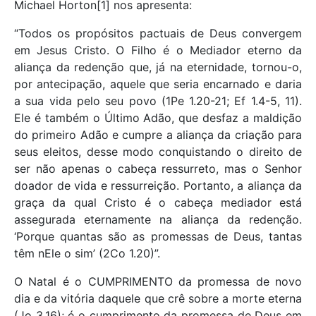
Michael Horton[1] nos apresenta:
“Todos os propósitos pactuais de Deus convergem
em Jesus Cristo. O Filho é o Mediador eterno da
aliança da redenção que, já na eternidade, tornou-o,
por antecipação, aquele que seria encarnado e daria
a sua vida pelo seu povo (1Pe 1.20-21; Ef 1.4-5, 11).
Ele é também o Último Adão, que desfaz a maldição
do primeiro Adão e cumpre a aliança da criação para
seus eleitos, desse modo conquistando o direito de
ser não apenas o cabeça ressurreto, mas o Senhor
doador de vida e ressurreição. Portanto, a aliança da
graça da qual Cristo é o cabeça mediador está
assegurada eternamente na aliança da redenção.
‘Porque quantas são as promessas de Deus, tantas
têm nEle o sim’ (2Co 1.20)”.
O Natal é o CUMPRIMENTO da promessa de novo
dia e da vitória daquele que crê sobre a morte eterna
(Jo 3.16); é o cumprimento da promessa de Deus em