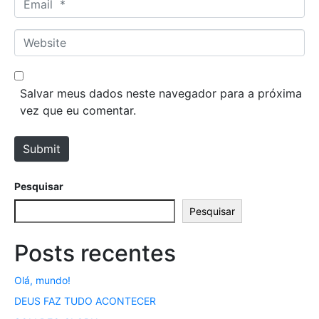
e
m
*
a
W
i
e
l
b
*
s
Salvar meus dados neste navegador para a próxima
i
vez que eu comentar.
t
e
Submit
Pesquisar
Pesquisar
Posts recentes
Olá, mundo!
DEUS FAZ TUDO ACONTECER