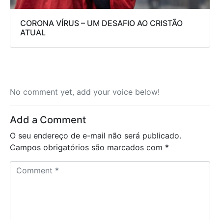
CORONA VÍRUS – UM DESAFIO AO CRISTÃO
ATUAL
No comment yet, add your voice below!
Add a Comment
O seu endereço de e-mail não será publicado.
Campos obrigatórios são marcados com
*
C
o
m
m
e