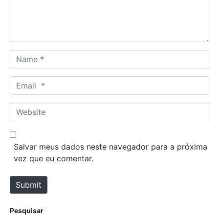
n
t
*
N
a
m
E
e
m
*
a
W
i
e
l
b
*
s
Salvar meus dados neste navegador para a próxima
i
vez que eu comentar.
t
e
Submit
Pesquisar