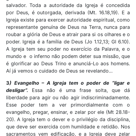
salvador. Toda a autoridade da Igreja é concedida
por Deus, é outorgada, derivada (Mt. 16.18,19). E a
Igreja existe para exercer autoridade espiritual, como
representante genuína de Deus na Terra, nunca para
roubar a glória de Deus e atrair para si os olhares e o
poder. Igreja é a família de Deus (Jo 1.12,13; Gl 6.10).
A Igreja tem seu poder no exercício da Palavra, e o
mundo e o inferno não podem deter sua missão, que
é glorificar ao Deus Trino e anunciá-Lo aos homens.
Aí já vemos o cuidado de Deus se revelando…
3
) Evangelho – A Igreja tem o poder de “ligar e
desligar”.
Essa não é uma frase solta, que dá
liberdade para agir ou não agir indiscriminadamente.
Esse poder tem a ver primordialmente com o
evangelho, pregar, ensinar, e zelar por ele (Mt 28.18-
20). A Igreja tem o dever e o privilégio da disciplina,
que deve ser exercida com humildade e retidão. Nos
sacramentos vem edificação, e a Igreja deve zelar