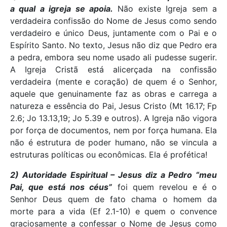
a qual a igreja se apoia.
Não existe Igreja sem a
verdadeira confissão do Nome de Jesus como sendo
verdadeiro e único Deus, juntamente com o Pai e o
Espírito Santo. No texto, Jesus não diz que Pedro era
a pedra, embora seu nome usado ali pudesse sugerir.
A Igreja Cristã está alicerçada na confissão
verdadeira (mente e coração) de quem é o Senhor,
aquele que genuinamente faz as obras e carrega a
natureza e essência do Pai, Jesus Cristo (Mt 16.17; Fp
2.6; Jo 13.13,19; Jo 5.39 e outros). A Igreja não vigora
por força de documentos, nem por força humana. Ela
não é estrutura de poder humano, não se vincula a
estruturas políticas ou econômicas. Ela é profética!
2) Autoridade Espiritual – Jesus diz a Pedro “meu
Pai, que está nos céus”
foi quem revelou e é o
Senhor Deus quem de fato chama o homem da
morte para a vida (Ef 2.1-10) e quem o convence
graciosamente a confessar o Nome de Jesus como