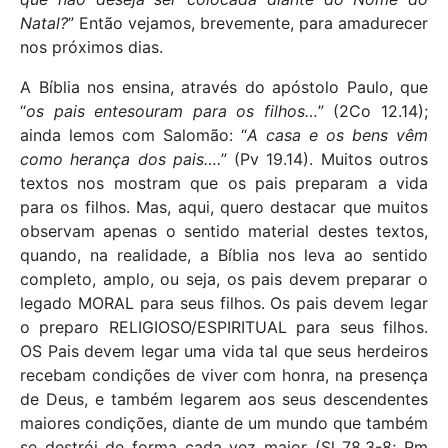
Natal?
” Então vejamos, brevemente, para amadurecer
nos próximos dias.
A Bíblia nos ensina, através do apóstolo Paulo, que
“
os pais entesouram para os filhos…
” (2Co 12.14);
ainda lemos com Salomão: “
A casa e os bens vêm
como herança dos pais….
” (Pv 19.14). Muitos outros
textos nos mostram que os pais preparam a vida
para os filhos. Mas, aqui, quero destacar que muitos
observam apenas o sentido material destes textos,
quando, na realidade, a Bíblia nos leva ao sentido
completo, amplo, ou seja, os pais devem preparar o
legado MORAL para seus filhos. Os pais devem legar
o preparo RELIGIOSO/ESPIRITUAL para seus filhos.
OS Pais devem legar uma vida tal que seus herdeiros
recebam condições de viver com honra, na presença
de Deus, e também legarem aos seus descendentes
maiores condições, diante de um mundo que também
se destrói de forma cada vez maior (Sl 78.3-8; Rm