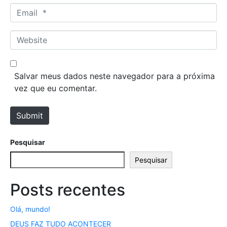
m
E
e
m
*
a
W
i
e
l
b
*
s
Salvar meus dados neste navegador para a próxima
i
vez que eu comentar.
t
e
Submit
Pesquisar
Pesquisar
Posts recentes
Olá, mundo!
DEUS FAZ TUDO ACONTECER