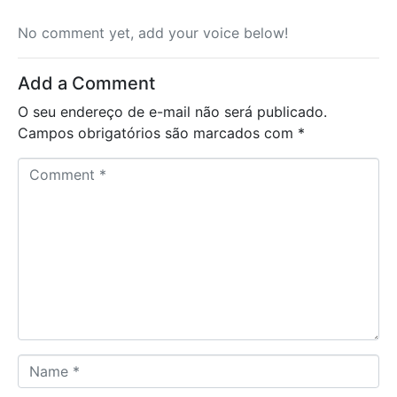
No comment yet, add your voice below!
Add a Comment
O seu endereço de e-mail não será publicado.
Campos obrigatórios são marcados com
*
C
o
m
m
e
n
t
*
N
a