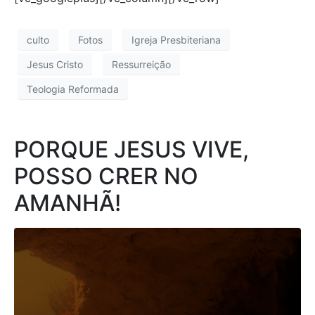
culto
Fotos
Igreja Presbiteriana
Jesus Cristo
Ressurreição
Teologia Reformada
PORQUE JESUS VIVE,
POSSO CRER NO
AMANHÃ!