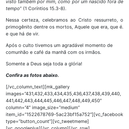
visto também por mim, como por um nascido fora de
tempo
” (1 Coríntios 15.3-8).
Nessa certeza, celebramos ao Cristo ressurreto, o
primogênito dentre os mortos, Aquele que era, que é.
e que há de vir.
Após o culto tivemos um agradável momento de
comunhão e café da manhã com os irmãos.
Somente a Deus seja toda a glória!
Confira as fotos abaixo.
[/vc_column_text][mk_gallery
images=”431,432,433,434,435,436,437,438,439,440,
441,442,443,444,445,446,447,448,449,450″
column=”4″ image_size=”medium”
item_id=”1522678769-5ac23bf15a752″][vc_facebook
type=”button_count”][vc_tweetmeme]
[vc_googleplus][/vc_column][/vc_row]