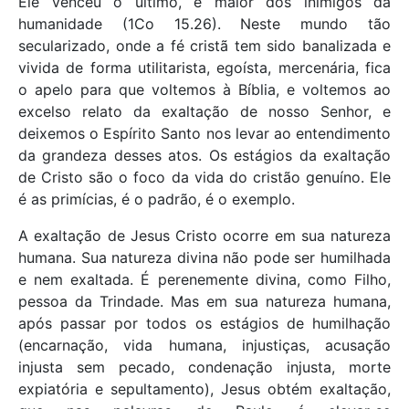
Ele venceu o último, e maior dos inimigos da
humanidade (1Co 15.26). Neste mundo tão
secularizado, onde a fé cristã tem sido banalizada e
vivida de forma utilitarista, egoísta, mercenária, fica
o apelo para que voltemos à Bíblia, e voltemos ao
excelso relato da exaltação de nosso Senhor, e
deixemos o Espírito Santo nos levar ao entendimento
da grandeza desses atos. Os estágios da exaltação
de Cristo são o foco da vida do cristão genuíno. Ele
é as primícias, é o padrão, é o exemplo.
A exaltação de Jesus Cristo ocorre em sua natureza
humana. Sua natureza divina não pode ser humilhada
e nem exaltada. É perenemente divina, como Filho,
pessoa da Trindade. Mas em sua natureza humana,
após passar por todos os estágios de humilhação
(encarnação, vida humana, injustiças, acusação
injusta sem pecado, condenação injusta, morte
expiatória e sepultamento), Jesus obtém exaltação,