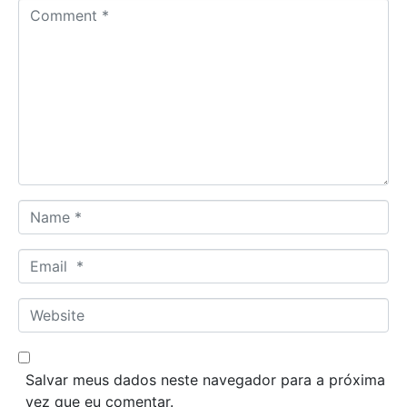
C
o
m
m
e
n
t
*
N
a
m
E
e
m
*
a
W
i
e
l
b
*
s
Salvar meus dados neste navegador para a próxima
i
vez que eu comentar.