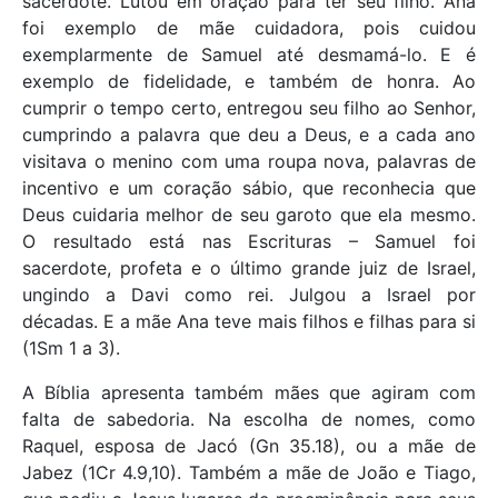
sacerdote. Lutou em oração para ter seu filho. Ana
foi exemplo de mãe cuidadora, pois cuidou
exemplarmente de Samuel até desmamá-lo. E é
exemplo de fidelidade, e também de honra. Ao
cumprir o tempo certo, entregou seu filho ao Senhor,
cumprindo a palavra que deu a Deus, e a cada ano
visitava o menino com uma roupa nova, palavras de
incentivo e um coração sábio, que reconhecia que
Deus cuidaria melhor de seu garoto que ela mesmo.
O resultado está nas Escrituras – Samuel foi
sacerdote, profeta e o último grande juiz de Israel,
ungindo a Davi como rei. Julgou a Israel por
décadas. E a mãe Ana teve mais filhos e filhas para si
(1Sm 1 a 3).
A Bíblia apresenta também mães que agiram com
falta de sabedoria. Na escolha de nomes, como
Raquel, esposa de Jacó (Gn 35.18), ou a mãe de
Jabez (1Cr 4.9,10). Também a mãe de João e Tiago,