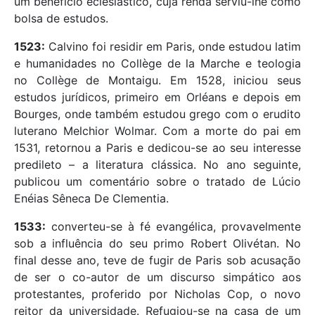
um benefício eclesiástico, cuja renda serviu-lhe como
bolsa de estudos.
1523:
Calvino foi residir em Paris, onde estudou latim
e humanidades no Collège de la Marche e teologia
no Collège de Montaigu. Em 1528, iniciou seus
estudos jurídicos, primeiro em Orléans e depois em
Bourges, onde também estudou grego com o erudito
luterano Melchior Wolmar. Com a morte do pai em
1531, retornou a Paris e dedicou-se ao seu interesse
predileto – a literatura clássica. No ano seguinte,
publicou um comentário sobre o tratado de Lúcio
Enéias Sêneca De Clementia.
1533:
converteu-se à fé evangélica, provavelmente
sob a influência do seu primo Robert Olivétan. No
final desse ano, teve de fugir de Paris sob acusação
de ser o co-autor de um discurso simpático aos
protestantes, proferido por Nicholas Cop, o novo
reitor da universidade. Refugiou-se na casa de um