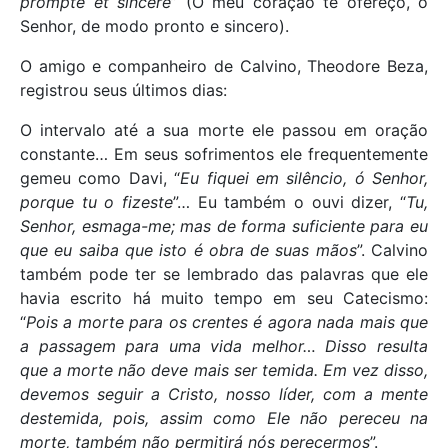
prompte et sincere
” (O meu coração te ofereço, ó
Senhor, de modo pronto e sincero).
O amigo e companheiro de Calvino, Theodore Beza,
registrou seus últimos dias:
O intervalo até a sua morte ele passou em oração
constante… Em seus sofrimentos ele frequentemente
gemeu como Davi, “
Eu fiquei em silêncio, ó Senhor,
porque tu o fizeste
”… Eu também o ouvi dizer, “
Tu,
Senhor, esmaga-me; mas de forma suficiente para eu
que eu saiba que isto é obra de suas mãos
”. Calvino
também pode ter se lembrado das palavras que ele
havia escrito há muito tempo em seu Catecismo:
“
Pois a morte para os crentes é agora nada mais que
a passagem para uma vida melhor… Disso resulta
que a morte não deve mais ser temida. Em vez disso,
devemos seguir a Cristo, nosso líder, com a mente
destemida, pois, assim como Ele não pereceu na
morte, também não permitirá nós perecermos
”.