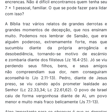
encrencas. Não é difícil encontramos quem tenha seu
7 x 1 pessoal, familiar. O que se pode fazer para lidar
com isso?
A Bíblia traz vários relatos de grandes derrotas e
grandes momentos de decepção, que nos ensinam
muito. Podemos nos lembrar de Sansão, que era
alguém poderoso, extremamente forte, mas que
sucumbiu diante da própria arrogância e
desobediência, tornando-se motivo de escárnio
e zombaria diante dos filisteus (Jz 16.4-25). Jó se viu
perdendo seus filhos, bens, e seus amigos
não compreendiam sua dor, nem conseguiram
aconselhá-lo (Jo 2.11-13). Pedro, diante de Jesus
preso, se viu caindo após prometer lealdade ao
Senhor (Lc 22.33,34; Lc 22.61,62). O povo de Israel
caiu de forma vergonhosa diante de Ai, um povo
menor e muito mais fraco belicamente (Js 7.1-13).
Algo importante para se observar é que as derrotas