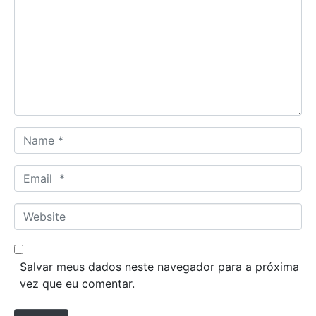
m
m
e
n
t
*
N
a
m
E
e
m
*
a
W
i
e
l
b
*
s
Salvar meus dados neste navegador para a próxima
i
vez que eu comentar.
t
e