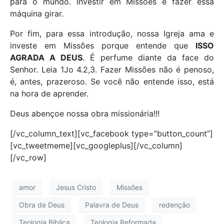
para o mundo. Investir em Missões é fazer essa
máquina girar.
Por fim, para essa introdução, nossa Igreja ama e
investe em Missões porque entende que
ISSO
AGRADA A DEUS
. É perfume diante da face do
Senhor. Leia 1Jo 4.2,3. Fazer Missões não é penoso,
é, antes, prazeroso. Se você não entende isso, está
na hora de aprender.
Deus abençoe nossa obra missionária!!!
[/vc_column_text][vc_facebook type=”button_count”]
[vc_tweetmeme][vc_googleplus][/vc_column]
[/vc_row]
amor
Jesus Cristo
Missões
Obra de Deus
Palavra de Deus
redenção
Teologia Bíblica
Teologia Reformada