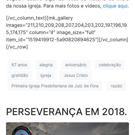
da nossa igreja. Para mais fotos e vídeos,
clique aqui
.
[/vc_column_text][mk_gallery
images=”211,210,209,208,207,204,203,202,197,196,19
5,174,175″ column=”4″ image_size=”full”
item_id=”1519419912-5a90820894625″][/vc_column]
[/vc_row]
67 anos
alegria
aniversário
celebração
gratidão
igreja
Jesus Cristo
Primeira Igreja Presbiteriana de Juiz de Fora
razão
PERSEVERANÇA EM 2018.