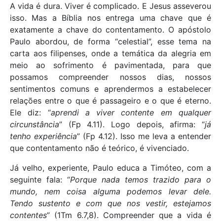
A vida é dura. Viver é complicado. E Jesus asseverou
isso. Mas a Bíblia nos entrega uma chave que é
exatamente a chave do contentamento. O apóstolo
Paulo abordou, de forma “celestial”, esse tema na
carta aos filipenses, onde a temática da alegria em
meio ao sofrimento é pavimentada, para que
possamos compreender nossos dias, nossos
sentimentos comuns e aprendermos a estabelecer
relações entre o que é passageiro e o que é eterno.
Ele diz: “
aprendi a viver contente em qualquer
circunstância
” (Fp 4.11). Logo depois, afirma: “
já
tenho experiência
” (Fp 4.12). Isso me leva a entender
que contentamento não é teórico, é vivenciado.
Já velho, experiente, Paulo educa a Timóteo, com a
seguinte fala: “
Porque nada temos trazido para o
mundo, nem coisa alguma podemos levar dele.
Tendo sustento e com que nos vestir, estejamos
contentes
” (1Tm 6.7,8). Compreender que a vida é