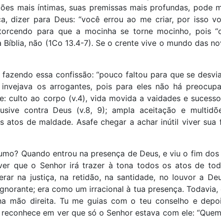
es mais íntimas, suas premissas mais profundas, pode m
a, dizer para Deus: “você errou ao me criar, por isso 
torcendo para que a mocinha se torne mocinho, pois “
Bíblia, não (1Co 13.4-7). Se o crente vive o mundo das no
, fazendo essa confissão: “pouco faltou para que se desv
 invejava os arrogantes, pois para eles não há preocupa
 culto ao corpo (v.4), vida movida a vaidades e sucesso
lusive contra Deus (v.8, 9); ampla aceitação e multidõ
 atos de maldade. Asafe chegar a achar inútil viver sua
umo? Quando entrou na presença de Deus, e viu o fim do
ver que o Senhor irá trazer à tona todos os atos de tod
rar na justiça, na retidão, na santidade, no louvor a De
gnorante; era como um irracional à tua presença. Todavia,
ha mão direita. Tu me guias com o teu conselho e depo
 se reconhece em ver que só o Senhor estava com ele: “Que