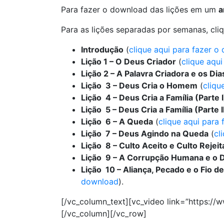
Para fazer o download das lições em um
a
Para as lições separadas por semanas, cliq
Introdução
(
clique aqui para fazer o
Lição 1 – O Deus Criador
(
clique aqu
Lição 2 – A Palavra Criadora e os Dia
Lição 3 – Deus Cria o Homem
(
cliqu
Lição 4 – Deus Cria a Família (Parte I
Lição 5 – Deus Cria a Família (Parte I
Lição 6 – A Queda
(
clique aqui para
Lição 7 – Deus Agindo na Queda
(
cl
Lição 8 – Culto Aceito e Culto Rejei
Lição 9 – A Corrupção Humana e o D
Lição 10 – Aliança, Pecado e o Fio 
download
).
[/vc_column_text][vc_video link=”https:
[/vc_column][/vc_row]