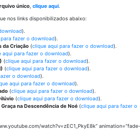
rquivo único
,
clique aqui
.
ue nos links disponibilizados abaixo:
 download
).
i para fazer o download
).
s da Criação
(
clique aqui para fazer o download
).
e aqui para fazer o download
).
)
(
clique aqui para fazer o download
).
I)
(
clique aqui para fazer o download
).
 fazer o download
).
ique aqui para fazer o download
).
tado
(
clique aqui para fazer o download
).
ilúvio
(
clique aqui para fazer o download
).
de Graça na Descendência de Noé
(
clique aqui para fazer o
//www.youtube.com/watch?v=zEC1_PkyE8k” animation=”fade-