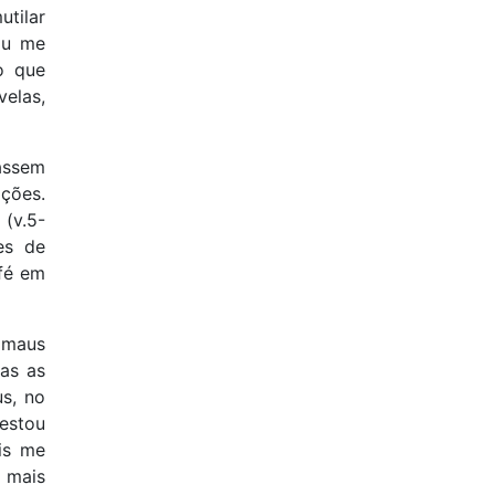
utilar
vou me
o que
velas,
iassem
ções.
 (v.5-
es de
 fé em
s maus
as as
us, no
 estou
is me
m mais