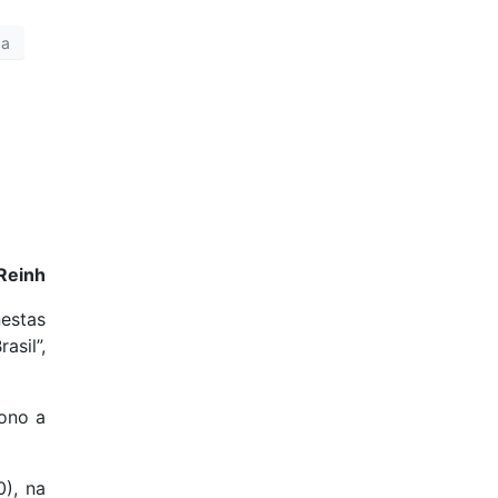
ca
Reinh
nestas
asil”,
ono a
0), na