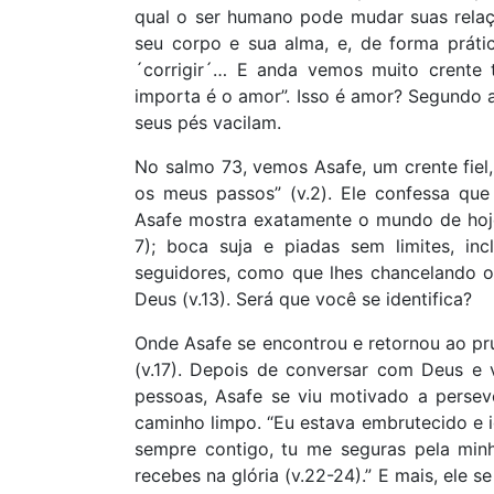
qual o ser humano pode mudar suas relaçõ
seu corpo e sua alma, e, de forma prátic
´corrigir´… E anda vemos muito crente 
importa é o amor”. Isso é amor? Segundo a 
seus pés vacilam.
No salmo 73, vemos Asafe, um crente fiel
os meus passos” (v.2). Ele confessa que
Asafe mostra exatamente o mundo de hoje:
7); boca suja e piadas sem limites, inc
seguidores, como que lhes chancelando os
Deus (v.13). Será que você se identifica?
Onde Asafe se encontrou e retornou ao pr
(v.17). Depois de conversar com Deus e 
pessoas, Asafe se viu motivado a perseve
caminho limpo. “Eu estava embrutecido e i
sempre contigo, tu me seguras pela min
recebes na glória (v.22-24).” E mais, ele